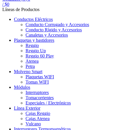
/
$
0
Líneas de Productos
Conductos Eléctricos
Conducto Corrugado y Accesorios
Conducto Rígido y Accesorios
Canaletas y Accesorios
Plaquetas y bastidores
Reggio
Reggio Up
Reggio 60 Play
Atenea
Petra
Molveno Smart
Plaquetas WIFI
Tomas WIFI
Módulos
Interruptores
Tomacorrientes
Especiales / Electrónicos
Línea Exterior
Cajas Reggio
Cajas Atenea
Vulcano
Interruptores Termomagnéticos