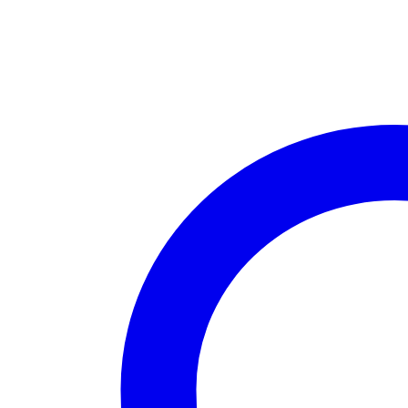
2P
10/15A
4,8
mm
Exportación
cantidad