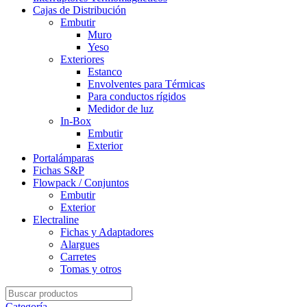
Cajas de Distribución
Embutir
Muro
Yeso
Exteriores
Estanco
Envolventes para Térmicas
Para conductos rígidos
Medidor de luz
In-Box
Embutir
Exterior
Portalámparas
Fichas S&P
Flowpack / Conjuntos
Embutir
Exterior
Electraline
Fichas y Adaptadores
Alargues
Carretes
Tomas y otros
Search
for:
Categoría