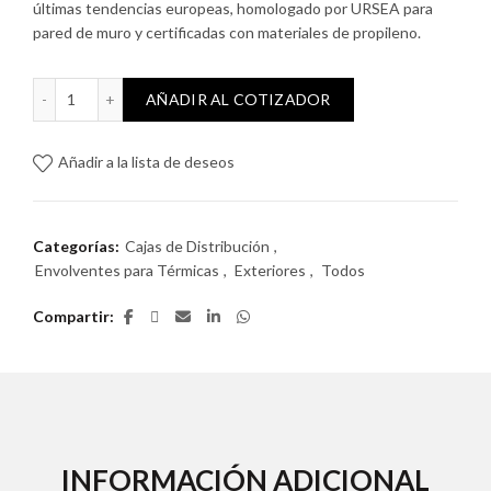
últimas tendencias europeas, homologado por URSEA para
pared de muro y certificadas con materiales de propileno.
Cubierta de aislanción tetrapolar cantidad
AÑADIR AL COTIZADOR
Añadir a la lista de deseos
Categorías:
Cajas de Distribución
,
Envolventes para Térmicas
,
Exteriores
,
Todos
Compartir
INFORMACIÓN ADICIONAL