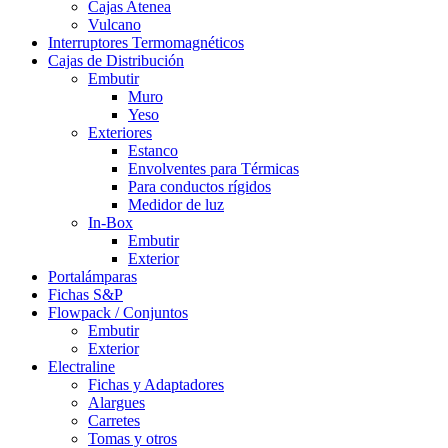
Cajas Atenea
Vulcano
Interruptores Termomagnéticos
Cajas de Distribución
Embutir
Muro
Yeso
Exteriores
Estanco
Envolventes para Térmicas
Para conductos rígidos
Medidor de luz
In-Box
Embutir
Exterior
Portalámparas
Fichas S&P
Flowpack / Conjuntos
Embutir
Exterior
Electraline
Fichas y Adaptadores
Alargues
Carretes
Tomas y otros