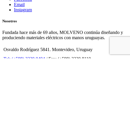
Email
Instagram
Nosotros
Fundada hace más de 69 años, MOLVENO continúa diseñando y
produciendo materiales eléctricos con manos uruguayas.
Osvaldo Rodríguez 5841. Montevideo, Uruguay
Tel: (+598) 2320 0404
/ Fax: (+598) 2320 8110
Email: info@molveno.com.uy
Mercados
Uruguay
Argentina
Bolivia
Chile
Costa Rica
México
Paraguay