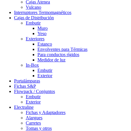
Cajas Atenea
Vulcano
Interruptores Termomagnéticos
Cajas de Distribución
Embutir
Muro
Yeso
Exteriores
Estanco
Envolventes para Térmicas
Para conductos rígidos
Medidor de luz
In-Box
Embutir
Exterior
Portalámparas
Fichas S&P
Flowpack / Conjuntos
Embutir
Exterior
Electraline
Fichas y Adaptadores
Alargues
Carretes
Tomas y otros