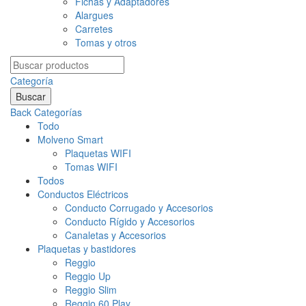
Fichas y Adaptadores
Alargues
Carretes
Tomas y otros
Search
for:
Categoría
Buscar
Back
Categorías
Todo
Molveno Smart
Plaquetas WIFI
Tomas WIFI
Todos
Conductos Eléctricos
Conducto Corrugado y Accesorios
Conducto Rígido y Accesorios
Canaletas y Accesorios
Plaquetas y bastidores
Reggio
Reggio Up
Reggio Slim
Reggio 60 Play