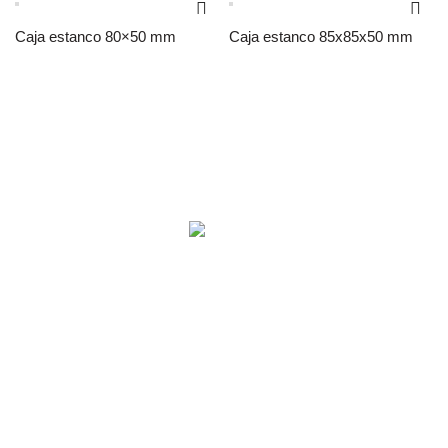
Caja estanco 80×50 mm
Caja estanco 85x85x50 mm
NOSOTROS
Fundada hace más de 69 años, MOLVENO continúa diseñando y
produciendo materiales eléctricos con manos uruguayas.
Osvaldo Rodríguez 5841. Montevideo, Uruguay