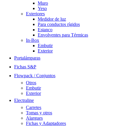
Muro
Yeso
Exteriores
Medidor de luz
Para conductos rígidos
Estanco
Envolventes para Térmicas
In-Box
Embutir
Exterior
Portalámparas
Fichas S&P
Flowpack / Conjuntos
Otros
Embutir
Exterior
Electraline
Carretes
Tomas y otros
Alargues
Fichas y Adaptadores