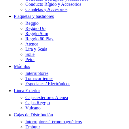
Conducto Rígido y Accesorios
Canaletas y Accesorios
Plaquetas y bastidores
Reggio
Reggio Up
Reggio Slim
Reggio 60 Play
Atenea
Lira y Scala
Solle
Petra
Módulos
Interruptores
Tomacorrientes
Especiales / Electrónicos
Línea Exterior
Cajas exteriores Atenea
Cajas Reggio
Vulcano
Cajas de Distribución
Interruptores Termomagnéticos
Embutir