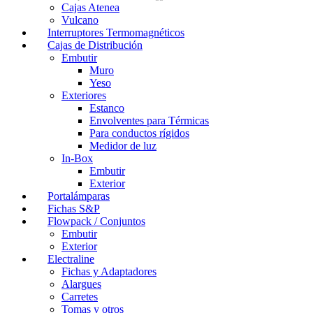
Cajas Atenea
Vulcano
Interruptores Termomagnéticos
Cajas de Distribución
Embutir
Muro
Yeso
Exteriores
Estanco
Envolventes para Térmicas
Para conductos rígidos
Medidor de luz
In-Box
Embutir
Exterior
Portalámparas
Fichas S&P
Flowpack / Conjuntos
Embutir
Exterior
Electraline
Fichas y Adaptadores
Alargues
Carretes
Tomas y otros