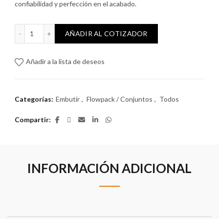
confiabilidad y perfección en el acabado.
Atenea Plus con 2 Interruptores Unipolares cantidad
AÑADIR AL COTIZADOR
Añadir a la lista de deseos
Categorías:
Embutir
,
Flowpack / Conjuntos
,
Todos
Compartir
INFORMACIÓN ADICIONAL