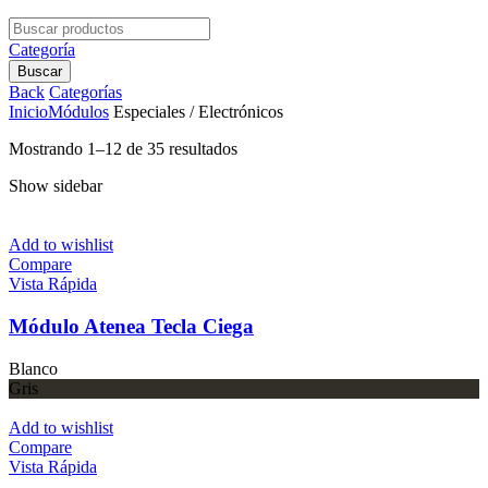
Search
for:
Categoría
Buscar
Back
Categorías
Inicio
Módulos
Especiales / Electrónicos
Mostrando 1–12 de 35 resultados
Show sidebar
Add to wishlist
Compare
Vista Rápida
Módulo Atenea Tecla Ciega
Blanco
Gris
Add to wishlist
Compare
Vista Rápida