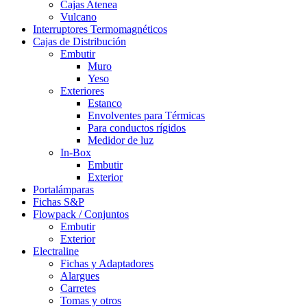
Cajas Atenea
Vulcano
Interruptores Termomagnéticos
Cajas de Distribución
Embutir
Muro
Yeso
Exteriores
Estanco
Envolventes para Térmicas
Para conductos rígidos
Medidor de luz
In-Box
Embutir
Exterior
Portalámparas
Fichas S&P
Flowpack / Conjuntos
Embutir
Exterior
Electraline
Fichas y Adaptadores
Alargues
Carretes
Tomas y otros