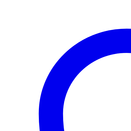
70/80W
cantidad