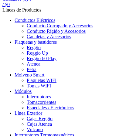
/
$
0
Líneas de Productos
Conductos Eléctricos
Conducto Corrugado y Accesorios
Conducto Rígido y Accesorios
Canaletas y Accesorios
Plaquetas y bastidores
Reggio
Reggio Up
Reggio 60 Play
Atenea
Petra
Molveno Smart
Plaquetas WIFI
Tomas WIFI
Módulos
Interruptores
Tomacorrientes
Especiales / Electrónicos
Línea Exterior
Cajas Reggio
Cajas Atenea
Vulcano
Interruptores Termomagnéticos