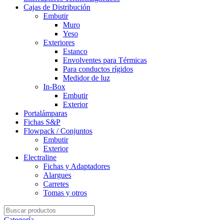
Cajas de Distribución
Embutir
Muro
Yeso
Exteriores
Estanco
Envolventes para Térmicas
Para conductos rígidos
Medidor de luz
In-Box
Embutir
Exterior
Portalámparas
Fichas S&P
Flowpack / Conjuntos
Embutir
Exterior
Electraline
Fichas y Adaptadores
Alargues
Carretes
Tomas y otros
Search
for:
Categoría