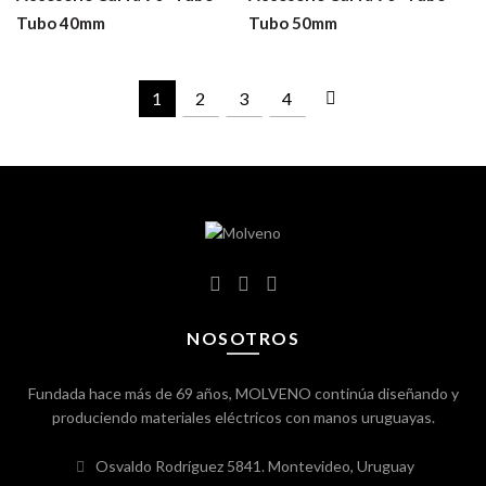
Tubo 40mm
Tubo 50mm
1
2
3
4
NOSOTROS
Fundada hace más de 69 años, MOLVENO continúa diseñando y
produciendo materiales eléctricos con manos uruguayas.
Osvaldo Rodríguez 5841. Montevideo, Uruguay