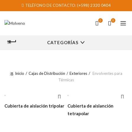
TELÉFONO DE CONTACTO:
(+598) 2320 0404
0
0
CATEGORÍAS
Inicio
Cajas de Distribución
Exteriores
Envolventes para
Térmicas
Cubierta de aislación tripolar
Cubierta de aislanción
tetrapolar