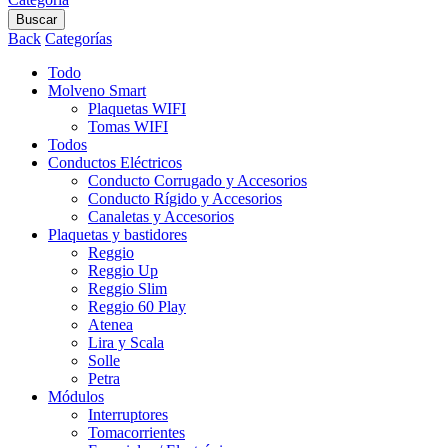
Buscar
Back
Categorías
Todo
Molveno Smart
Plaquetas WIFI
Tomas WIFI
Todos
Conductos Eléctricos
Conducto Corrugado y Accesorios
Conducto Rígido y Accesorios
Canaletas y Accesorios
Plaquetas y bastidores
Reggio
Reggio Up
Reggio Slim
Reggio 60 Play
Atenea
Lira y Scala
Solle
Petra
Módulos
Interruptores
Tomacorrientes