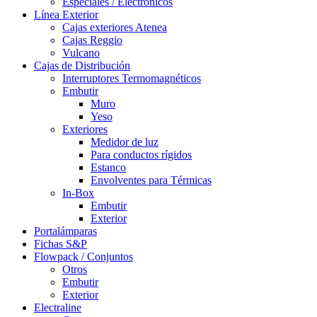
Especiales / Electrónicos
Línea Exterior
Cajas exteriores Atenea
Cajas Reggio
Vulcano
Cajas de Distribución
Interruptores Termomagnéticos
Embutir
Muro
Yeso
Exteriores
Medidor de luz
Para conductos rígidos
Estanco
Envolventes para Térmicas
In-Box
Embutir
Exterior
Portalámparas
Fichas S&P
Flowpack / Conjuntos
Otros
Embutir
Exterior
Electraline