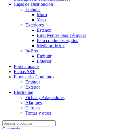
Cajas de Distribución
Embutir
Muro
Yeso
Exteriores
Estanco
Envolventes para Térmicas
Para conductos rígidos
Medidor de luz
In-Box
Embutir
Exterior
Portalámparas
Fichas S&P
Flowpack / Conjuntos
Embutir
Exterior
Electraline
Fichas y Adaptadores
Alargues
Carretes
Tomas y otros
Search
for:
Categoría