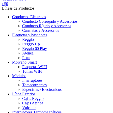
/
$
0
Líneas de Productos
Conductos Eléctricos
Conducto Corrugado y Accesorios
Conducto Rígido y Accesorios
Canaletas y Accesorios
Plaquetas y bastidores
Reggio
Reggio Up
Reggio 60 Play
Atenea
Petra
Molveno Smart
Plaquetas WIFI
Tomas WIFI
Módulos
Interruptores
Tomacorrientes
Especiales / Electrónicos
Línea Exterior
Cajas Reggio
Cajas Atenea
Vulcano
Interruptores Termomagnéticos