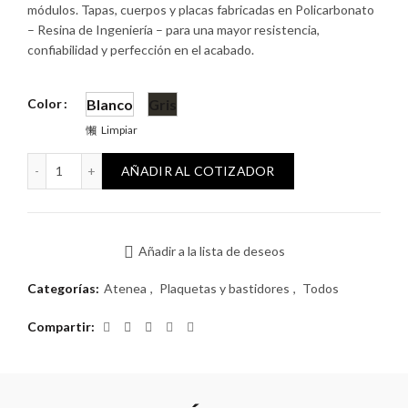
módulos. Tapas, cuerpos y placas fabricadas en Policarbonato
– Resina de Ingeniería – para una mayor resistencia,
confiabilidad y perfección en el acabado.
Color
Blanco
Gris
Limpiar
Plaqueta Atenea Clásica inyectada con bastidor 3 módulos c
AÑADIR AL COTIZADOR
Añadir a la lista de deseos
Categorías:
Atenea
,
Plaquetas y bastidores
,
Todos
Compartir