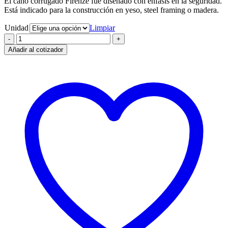
El caño corrugado Firenze fue diseñado con énfasis en la seguridad.
Está indicado para la construcción en yeso, steel framing o madera.
Unidad
Limpiar
Caño
corrugado
Añadir al cotizador
25mm
antillama
(205)
para
yeso
cantidad