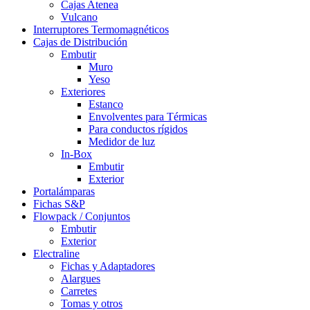
Cajas Atenea
Vulcano
Interruptores Termomagnéticos
Cajas de Distribución
Embutir
Muro
Yeso
Exteriores
Estanco
Envolventes para Térmicas
Para conductos rígidos
Medidor de luz
In-Box
Embutir
Exterior
Portalámparas
Fichas S&P
Flowpack / Conjuntos
Embutir
Exterior
Electraline
Fichas y Adaptadores
Alargues
Carretes
Tomas y otros