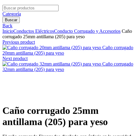
Search
for:
Categoría
Buscar
Back
Inicio
Conductos Eléctricos
Conducto Corrugado y Accesorios
Caño
corrugado 25mm antillama (205) para yeso
Previous product
Caño corrugado
20mm antillama (205) para yeso
Next product
Caño corrugado
32mm antillama (205) para yeso
Clic para agrandar
Caño corrugado 25mm
antillama (205) para yeso