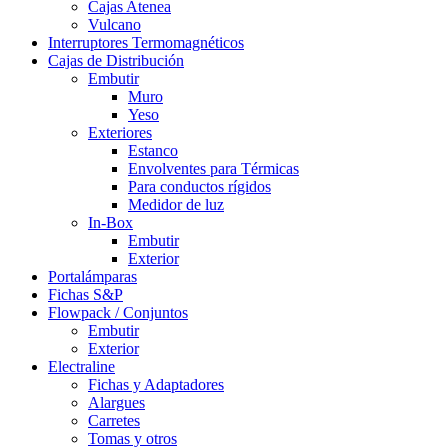
Cajas Atenea
Vulcano
Interruptores Termomagnéticos
Cajas de Distribución
Embutir
Muro
Yeso
Exteriores
Estanco
Envolventes para Térmicas
Para conductos rígidos
Medidor de luz
In-Box
Embutir
Exterior
Portalámparas
Fichas S&P
Flowpack / Conjuntos
Embutir
Exterior
Electraline
Fichas y Adaptadores
Alargues
Carretes
Tomas y otros