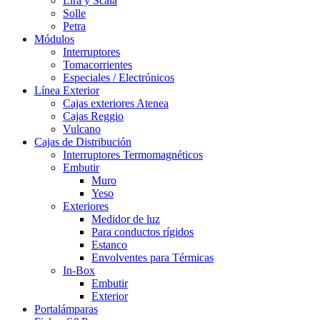
Lira y Scala
Solle
Petra
Módulos
Interruptores
Tomacorrientes
Especiales / Electrónicos
Línea Exterior
Cajas exteriores Atenea
Cajas Reggio
Vulcano
Cajas de Distribución
Interruptores Termomagnéticos
Embutir
Muro
Yeso
Exteriores
Medidor de luz
Para conductos rígidos
Estanco
Envolventes para Térmicas
In-Box
Embutir
Exterior
Portalámparas