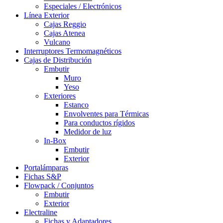
Especiales / Electrónicos
Línea Exterior
Cajas Reggio
Cajas Atenea
Vulcano
Interruptores Termomagnéticos
Cajas de Distribución
Embutir
Muro
Yeso
Exteriores
Estanco
Envolventes para Térmicas
Para conductos rígidos
Medidor de luz
In-Box
Embutir
Exterior
Portalámparas
Fichas S&P
Flowpack / Conjuntos
Embutir
Exterior
Electraline
Fichas y Adaptadores