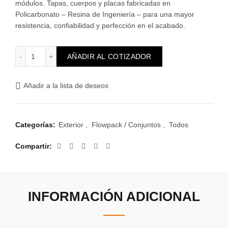
módulos. Tapas, cuerpos y placas fabricadas en
Policarbonato – Resina de Ingeniería – para una mayor
resistencia, confiabilidad y perfección en el acabado.
Atenea Exterior con Schuko con seguro + Toma 2P+T con s
AÑADIR AL COTIZADOR
Añadir a la lista de deseos
Categorías:
Exterior
,
Flowpack / Conjuntos
,
Todos
Compartir
INFORMACIÓN ADICIONAL