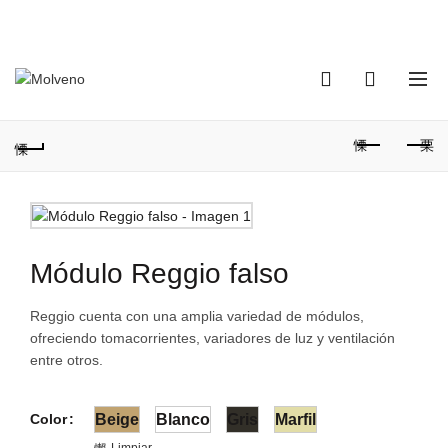
TELÉFONO DE CONTACTO:
(+598) 2320 0404
0
0
Módulo Reggio falso
Reggio cuenta con una amplia variedad de módulos,
ofreciendo tomacorrientes, variadores de luz y ventilación
entre otros.
Color
Beige
Blanco
Gris
Marfil