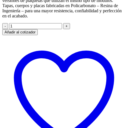
versiones de plaquetas que utilizan el mismo tipo de módulos.
Tapas, cuerpos y placas fabricadas en Policarbonato – Resina de
Ingeniería – para una mayor resistencia, confiabilidad y perfección
en el acabado.
Atenea
Exterior
Añadir al cotizador
con
Toma
2P+T
con
seguro
cantidad