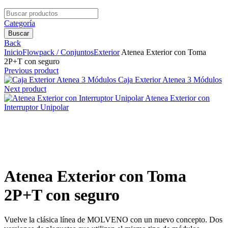
Search
for:
Categoría
Buscar
Back
Inicio
Flowpack / Conjuntos
Exterior
Atenea Exterior con Toma
2P+T con seguro
Previous product
Caja Exterior Atenea 3 Módulos
Next product
Atenea Exterior con
Interruptor Unipolar
Clic para agrandar
Atenea Exterior con Toma
2P+T con seguro
Vuelve la clásica línea de MOLVENO con un nuevo concepto. Dos