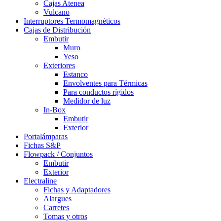
Cajas Atenea
Vulcano
Interruptores Termomagnéticos
Cajas de Distribución
Embutir
Muro
Yeso
Exteriores
Estanco
Envolventes para Térmicas
Para conductos rígidos
Medidor de luz
In-Box
Embutir
Exterior
Portalámparas
Fichas S&P
Flowpack / Conjuntos
Embutir
Exterior
Electraline
Fichas y Adaptadores
Alargues
Carretes
Tomas y otros