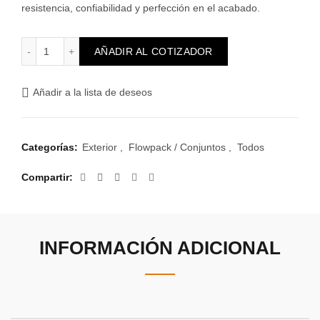
resistencia, confiabilidad y perfección en el acabado.
Atenea Exterior con 2 Tomas 2P+T con seguro cantidad
AÑADIR AL COTIZADOR
Añadir a la lista de deseos
Categorías:
Exterior
,
Flowpack / Conjuntos
,
Todos
Compartir
INFORMACIÓN ADICIONAL