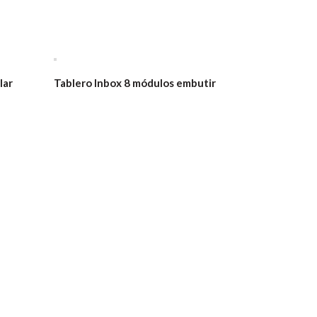
lar
Tablero Inbox 8 módulos embutir
Caño corru
para yeso