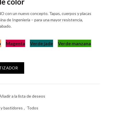
e color
NO con un nuevo concepto. Tapas, cuerpos y placas
ina de Ingeniería – para una mayor resistencia,
cabado.
a
Magenta
Verde jade
Verde manzana
tada con bastidor 3 módulos con aro de color cantidad
OTIZADOR
Añadir a la lista de deseos
 y bastidores
,
Todos