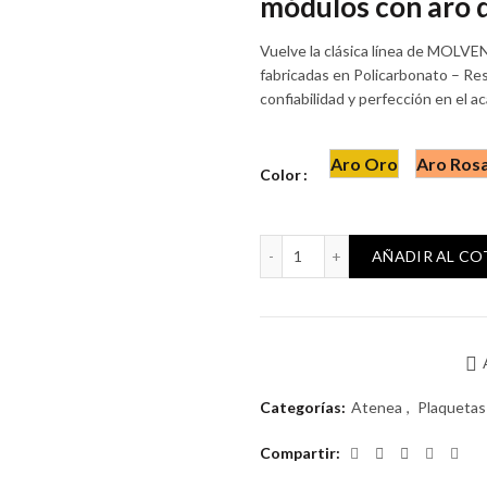
módulos con aro d
Vuelve la clásica línea de MOLVE
fabricadas en Policarbonato – Res
confiabilidad y perfección en el a
Aro Oro
Aro Ros
Color
Plaqueta Atenea Plus inyec
AÑADIR AL C
Categorías:
Atenea
,
Plaquetas
Compartir