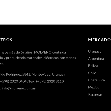
TROS
MERCADO
Uruguay
 hace más de 69 años, MOLVENO continúa
o y produciendo materiales eléctricos con manos
Argentina
as.
Bolivia
Chile
ldo Rodríguez 5841. Montevideo, Uruguay
Costa Rica
 (+598) 2320 0404
/ Fax: (+598) 2320 8110
México
l: info@molveno.com.uy
Paraguay