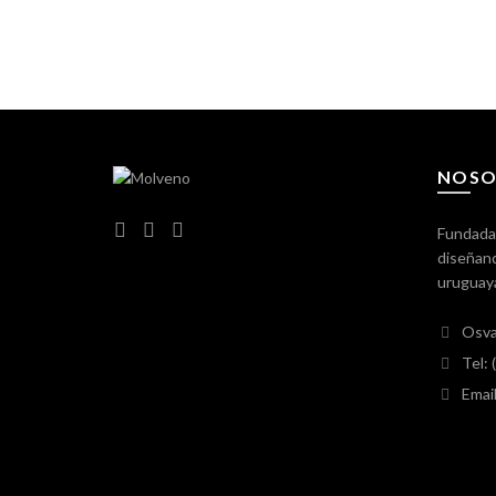
NOSO
Fundada
diseñand
uruguay
Osva
Tel:
Emai