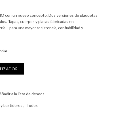
ENO con un nuevo concepto. Dos versiones de plaquetas
ulos. Tapas, cuerpos y placas fabricadas en
ía – para una mayor resistencia, confiabilidad y
mpiar
yectada con bastidor 2 módulos cantidad
OTIZADOR
Añadir a la lista de deseos
 y bastidores
,
Todos