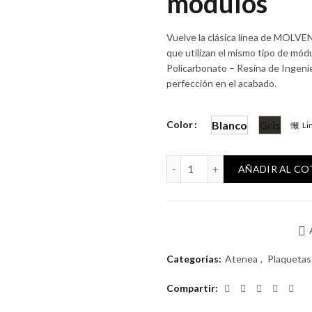
módulos
Vuelve la clásica línea de MOLV
que utilizan el mismo tipo de mód
Policarbonato – Resina de Ingenier
perfección en el acabado.
Color
Blanco
Gris
Li
Plaqueta Atenea Clásica in
AÑADIR AL C
Categorías:
Atenea
,
Plaquetas
Compartir