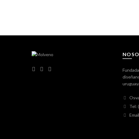
NOSO
Fundada
diseñand
uruguay
Osva
Tel:
Emai