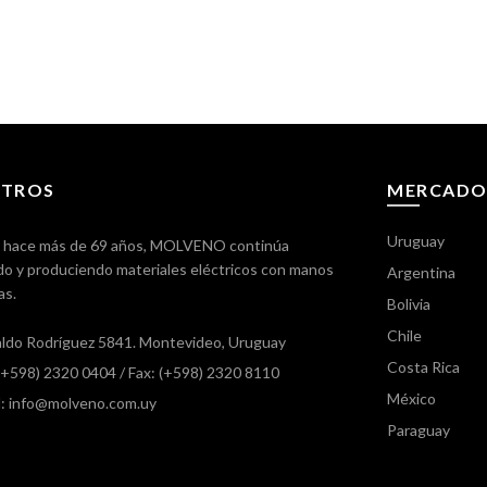
TROS
MERCADO
Uruguay
 hace más de 69 años, MOLVENO continúa
o y produciendo materiales eléctricos con manos
Argentina
as.
Bolivia
Chile
ldo Rodríguez 5841. Montevideo, Uruguay
Costa Rica
 (+598) 2320 0404
/ Fax: (+598) 2320 8110
México
l: info@molveno.com.uy
Paraguay