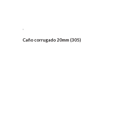
Caño corrugado 20mm (305)
Caño corru
para yeso