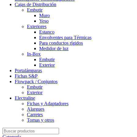
Cajas de Distribución
Embutir
Muro
Yeso
Exteriores
Estanco
Envolventes para Térmicas
Para conductos rígidos
Medidor de luz
In-Box
Embutir
Exterior
Portalámparas
Fichas S&P
Flowpack / Conjuntos
Embutir
Exterior
Electraline
Fichas y Adaptadores
Alargues
Carretes
Tomas y otros
Search
for:
Categoría