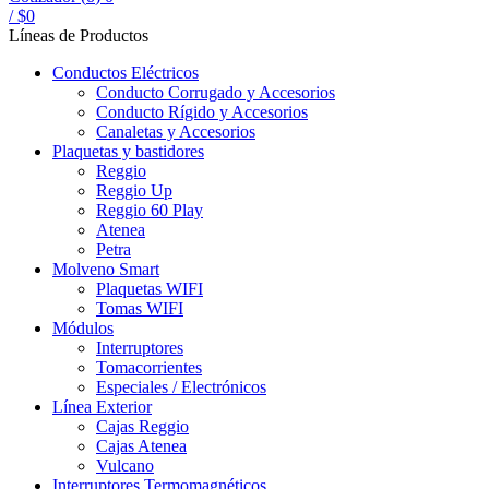
/
$
0
Líneas de Productos
Conductos Eléctricos
Conducto Corrugado y Accesorios
Conducto Rígido y Accesorios
Canaletas y Accesorios
Plaquetas y bastidores
Reggio
Reggio Up
Reggio 60 Play
Atenea
Petra
Molveno Smart
Plaquetas WIFI
Tomas WIFI
Módulos
Interruptores
Tomacorrientes
Especiales / Electrónicos
Línea Exterior
Cajas Reggio
Cajas Atenea
Vulcano
Interruptores Termomagnéticos