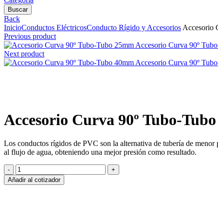
Buscar
Back
Inicio
Conductos Eléctricos
Conducto Rígido y Accesorios
Accesorio 
Previous product
Accesorio Curva 90º Tub
Next product
Accesorio Curva 90º Tub
Clic para agrandar
Accesorio Curva 90º Tubo-Tub
Los conductos rígidos de PVC son la alternativa de tubería de menor p
al flujo de agua, obteniendo una mejor presión como resultado.
Accesorio
Curva
Añadir al cotizador
90º
Tubo-
Tubo
32mm