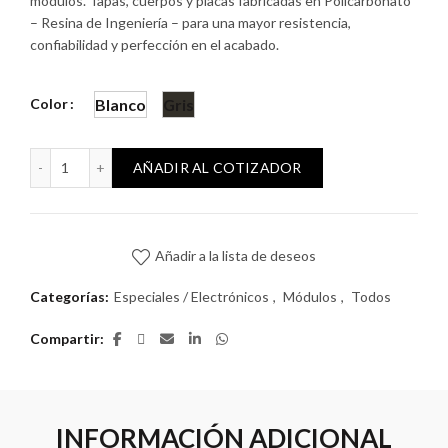
módulos. Tapas, cuerpos y placas fabricadas en Policarbonato
– Resina de Ingeniería – para una mayor resistencia,
confiabilidad y perfección en el acabado.
Color
Blanco
Gris
Módulo Atenea Timbre Ding Dong 220V cantidad
AÑADIR AL COTIZADOR
Añadir a la lista de deseos
Categorías:
Especiales / Electrónicos
,
Módulos
,
Todos
Compartir
INFORMACIÓN ADICIONAL