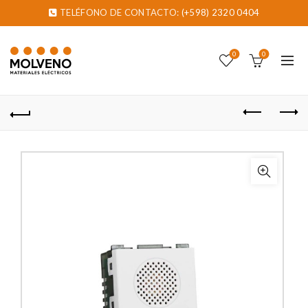
TELÉFONO DE CONTACTO:
(+598) 2320 0404
0
0