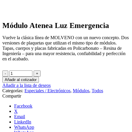
Clic para agrandar
Módulo Atenea Luz Emergencia
Vuelve la clásica línea de MOLVENO con un nuevo concepto. Dos
versiones de plaquetas que utilizan el mismo tipo de módulos.
Tapas, cuerpos y placas fabricadas en Policarbonato – Resina de
Ingeniería – para una mayor resistencia, confiabilidad y perfección
en el acabado.
Módulo
Atenea
Añadir al cotizador
Luz
Añadir a la lista de deseos
Emergencia
Categorías:
Especiales / Electrónicos
,
Módulos
,
Todos
cantidad
Compartir
Facebook
X
Email
LinkedIn
WhatsApp