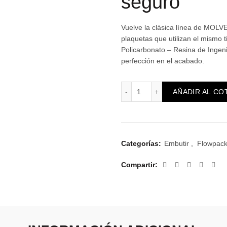
seguro
Vuelve la clásica línea de MOL
plaquetas que utilizan el mismo 
Policarbonato – Resina de Ingeni
perfección en el acabado.
Atenea Plus con Interrupt
AÑADIR AL CO
Categorías:
Embutir
,
Flowpack
Compartir