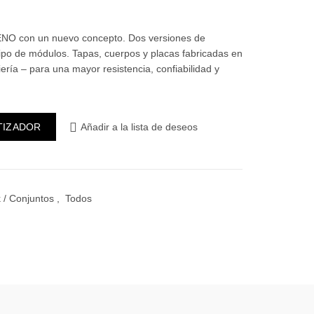
VENO con un nuevo concepto. Dos versiones de
tipo de módulos. Tapas, cuerpos y placas fabricadas en
ería – para una mayor resistencia, confiabilidad y
or Unipolar + Toma 2P+T con seguro cantidad
TIZADOR
Añadir a la lista de deseos
 / Conjuntos
,
Todos