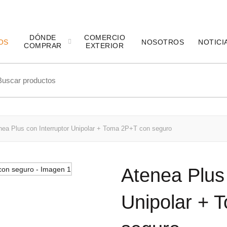
DÓNDE
COMERCIO
OS
NOSOTROS
NOTICI
COMPRAR
EXTERIOR
ch
ea Plus con Interruptor Unipolar + Toma 2P+T con seguro
Atenea Plus 
Unipolar + 