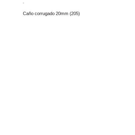
Caño corrugado 20mm (205)
Tablero Inbo