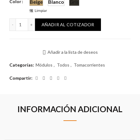
Color
Beige
Blanco
Gris
Limpiar
Módulo Reggio Americano 2P 15A cantidad
AÑADIR AL COTIZADOR
Añadir a la lista de deseos
Categorías:
Módulos
,
Todos
,
Tomacorrientes
Compartir
INFORMACIÓN ADICIONAL