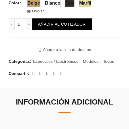
Color
Beige
Blanco
Gris
Marfil
Limpiar
Módulo Reggio Dimmer Ventilador cantidad
AÑADIR AL COTIZADOR
Añadir a la lista de deseos
Categorías:
Especiales / Electrónicos
,
Módulos
,
Todos
Compartir
INFORMACIÓN ADICIONAL