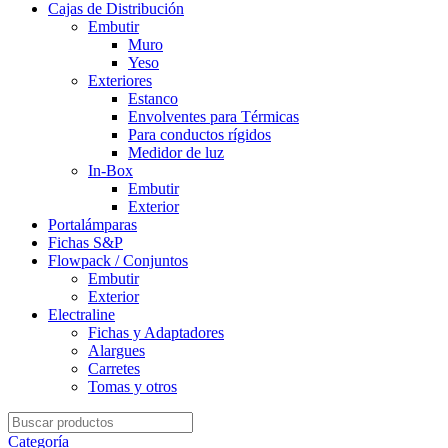
Cajas de Distribución
Embutir
Muro
Yeso
Exteriores
Estanco
Envolventes para Térmicas
Para conductos rígidos
Medidor de luz
In-Box
Embutir
Exterior
Portalámparas
Fichas S&P
Flowpack / Conjuntos
Embutir
Exterior
Electraline
Fichas y Adaptadores
Alargues
Carretes
Tomas y otros
Search
for:
Categoría