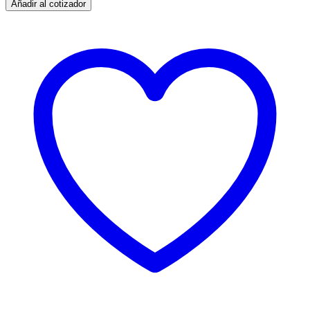
Añadir al cotizador
Combinación
2
mód.
10AX
cantidad