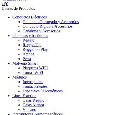
/
$
0
Líneas de Productos
Conductos Eléctricos
Conducto Corrugado y Accesorios
Conducto Rígido y Accesorios
Canaletas y Accesorios
Plaquetas y bastidores
Reggio
Reggio Up
Reggio 60 Play
Atenea
Petra
Molveno Smart
Plaquetas WIFI
Tomas WIFI
Módulos
Interruptores
Tomacorrientes
Especiales / Electrónicos
Línea Exterior
Cajas Reggio
Cajas Atenea
Vulcano
Interruptores Termomagnéticos