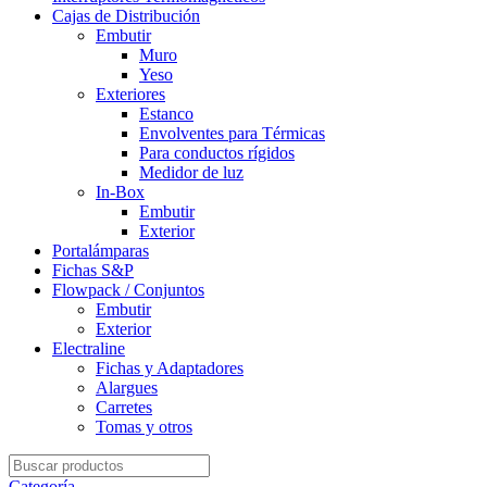
Cajas de Distribución
Embutir
Muro
Yeso
Exteriores
Estanco
Envolventes para Térmicas
Para conductos rígidos
Medidor de luz
In-Box
Embutir
Exterior
Portalámparas
Fichas S&P
Flowpack / Conjuntos
Embutir
Exterior
Electraline
Fichas y Adaptadores
Alargues
Carretes
Tomas y otros
Search
for:
Categoría