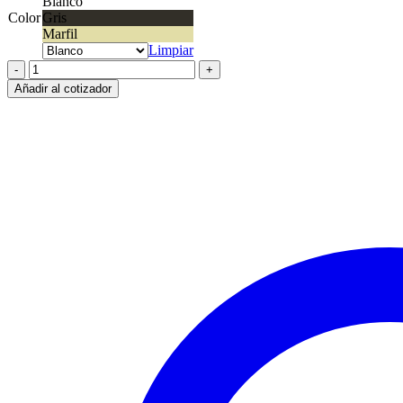
Blanco
Color
Gris
Marfil
Limpiar
Módulo
Reggio
Añadir al cotizador
Timbre
3
mód.
10AX
cantidad