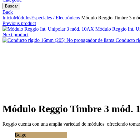
Buscar
Back
Inicio
Módulos
Especiales / Electrónicos
Módulo Reggio Timbre 3 mó
Previous product
Módulo Reggio Int. U
Next product
Conducto rí
Clic para agrandar
Módulo Reggio Timbre 3 mód.
Reggio cuenta con una amplia variedad de módulos, ofreciendo tomacorr
Beige