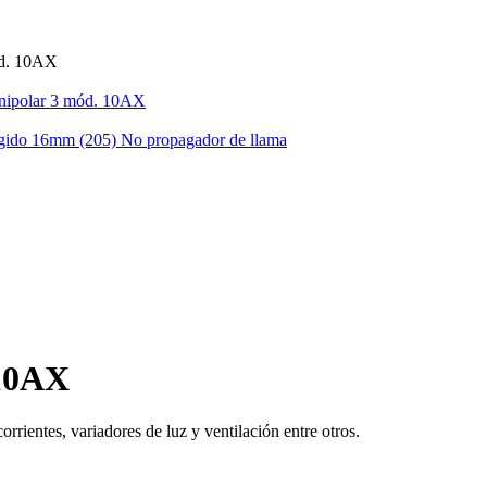
d. 10AX
nipolar 3 mód. 10AX
gido 16mm (205) No propagador de llama
 10AX
ientes, variadores de luz y ventilación entre otros.