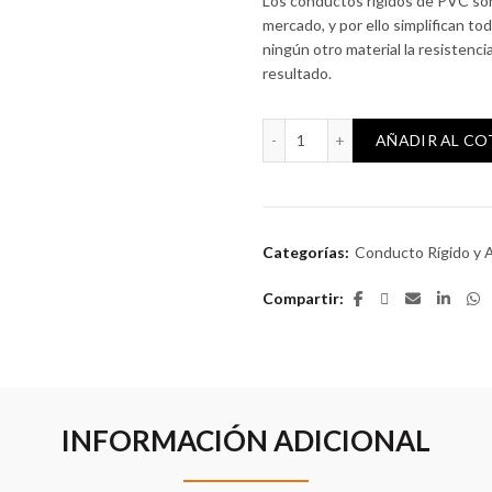
Los conductos rígidos de PVC son
mercado, y por ello simplifican t
ningún otro material la resistenc
resultado.
Conducto rígido 32mm (305
AÑADIR AL C
Categorías:
Conducto Rígido y 
Compartir
INFORMACIÓN ADICIONAL