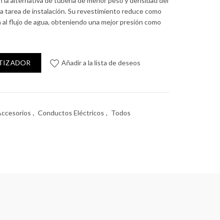
 la alternativa de tubería de menor peso y densidad del
oda tarea de instalación. Su revestimiento reduce como
ia al flujo de agua, obteniendo una mejor presión como
) cantidad
OTIZADOR
Añadir a la lista de deseos
Accesorios
,
Conductos Eléctricos
,
Todos