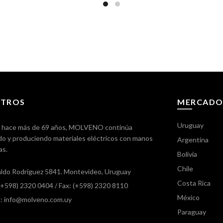
TROS
MERCADO
Uruguay
 hace más de 69 años, MOLVENO continúa
o y produciendo materiales eléctricos con manos
Argentina
as.
Bolivia
Chile
ldo Rodríguez 5841. Montevideo, Uruguay
Costa Rica
 (+598) 2320 0404
/ Fax: (+598) 2320 8110
México
l: info@molveno.com.uy
Paraguay