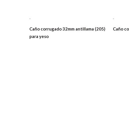
Caño corrugado 32mm antillama (205)
Caño co
para yeso