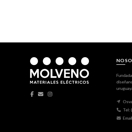
NOSO
Fundada
diseñand
uruguay
Osva
Tel:
Emai