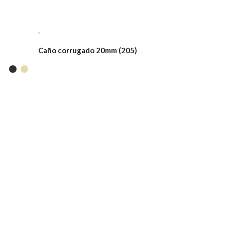
Caño corrugado 20mm (205)
Caja Brazo
metálica