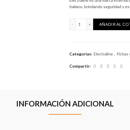
Electraline es una marca internaci
italiano, brindando seguridad y es
Adaptador Electraline Uni
AÑADIR AL C
Categorías:
Electraline
,
Fichas
Compartir
INFORMACIÓN ADICIONAL