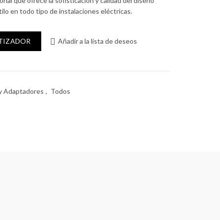
onal que ofrece la sofisticación y calidad del diseño
tilo en todo tipo de instalaciones eléctricas.
versal 2P+T 10A cantidad
OTIZADOR
Añadir a la lista de deseos
 y Adaptadores
,
Todos