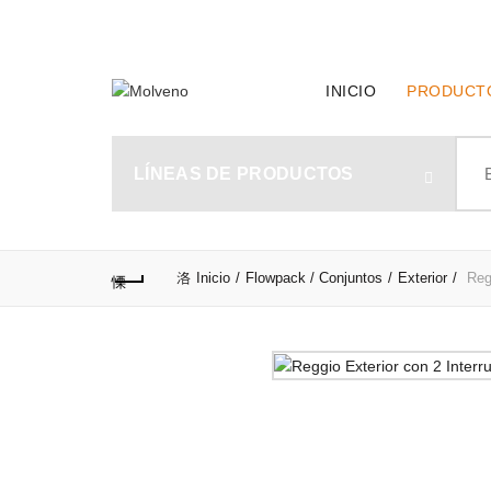
TELÉFONO DE CONTACTO:
(+598) 2320 0404
INICIO
PRODUCT
Sear
for:
LÍNEAS DE PRODUCTOS
Inicio
Flowpack / Conjuntos
Exterior
Regg