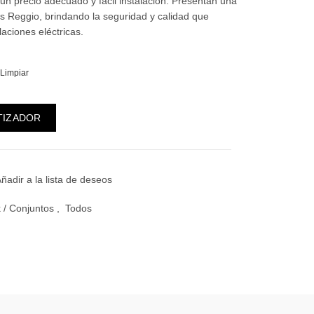
 un precio adecuado y fácil instalación. Presentan una
 Reggio, brindando la seguridad y calidad que
laciones eléctricas.
Limpiar
rruptores Unipolares cantidad
TIZADOR
ñadir a la lista de deseos
 / Conjuntos
,
Todos