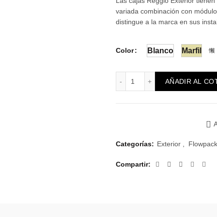
Las cajas Reggio Exterior tienen
variada combinación con módulos
distingue a la marca en sus insta
Color
Blanco
Marfil
Reggio Exterior con 2 Inte
AÑADIR AL CO
A
Categorías:
Exterior
,
Flowpack
Compartir