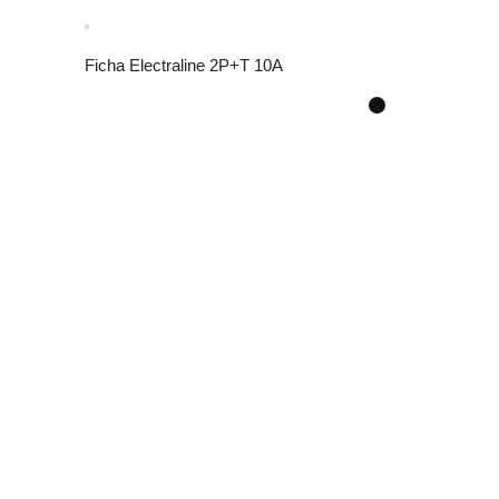
Ficha Electraline 2P+T 10A
Caño corru