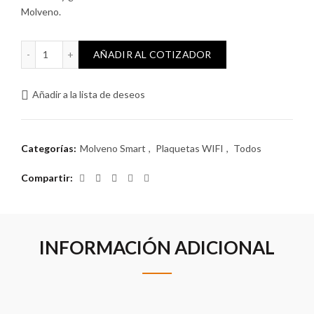
Molveno.
Plaqueta WIFI 2 interruptores cantidad
AÑADIR AL COTIZADOR
Añadir a la lista de deseos
Categorías:
Molveno Smart
,
Plaquetas WIFI
,
Todos
Compartir
INFORMACIÓN ADICIONAL