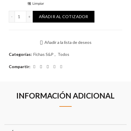
Limpiar
Ficha S&P 2P+T prolongador con protección cantidad
AÑADIR AL COTIZADOR
Añadir a la lista de deseos
Categorías:
Fichas S&P
,
Todos
Compartir
INFORMACIÓN ADICIONAL