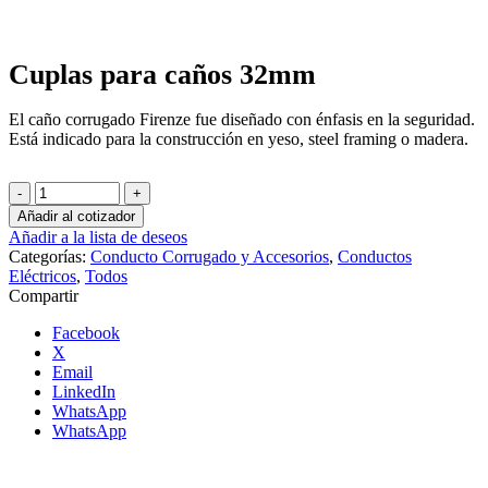
Clic para agrandar
Cuplas para caños 32mm
El caño corrugado Firenze fue diseñado con énfasis en la seguridad.
Está indicado para la construcción en yeso, steel framing o madera.
Cuplas
para
Añadir al cotizador
caños
Añadir a la lista de deseos
32mm
Categorías:
Conducto Corrugado y Accesorios
,
Conductos
cantidad
Eléctricos
,
Todos
Compartir
Facebook
X
Email
LinkedIn
WhatsApp
WhatsApp