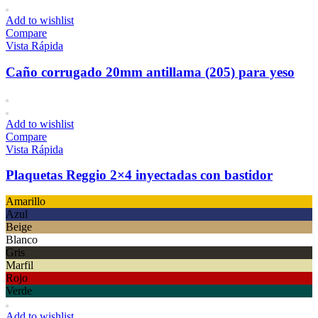
Add to wishlist
Compare
Vista Rápida
Caño corrugado 20mm antillama (205) para yeso
Add to wishlist
Compare
Vista Rápida
Plaquetas Reggio 2×4 inyectadas con bastidor
Amarillo
Azul
Beige
Blanco
Gris
Marfil
Rojo
Verde
Add to wishlist