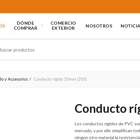
DÓNDE
COMERCIO
OS
NOSOTROS
NOTICI
COMPRAR
EXTERIOR
ch
do y Accesorios
Conducto rígido 20mm (205)
Conducto rí
Los conductos rígidos de PVC son
mercado, y por ello simplifican t
ningún otro material la resistenc