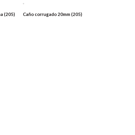
a (205)
Caño corrugado 20mm (205)
Cuplas par