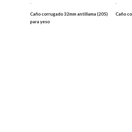
Caño corrugado 32mm antillama (205)
Caño co
para yeso