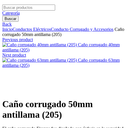
Search
for:
Categoría
Buscar
Back
Inicio
Conductos Eléctricos
Conducto Corrugado y Accesorios
Caño
corrugado 50mm antillama (205)
Previous product
Caño corrugado 40mm
antillama (205)
Next product
Caño corrugado 63mm
antillama (205)
Clic para agrandar
Caño corrugado 50mm
antillama (205)