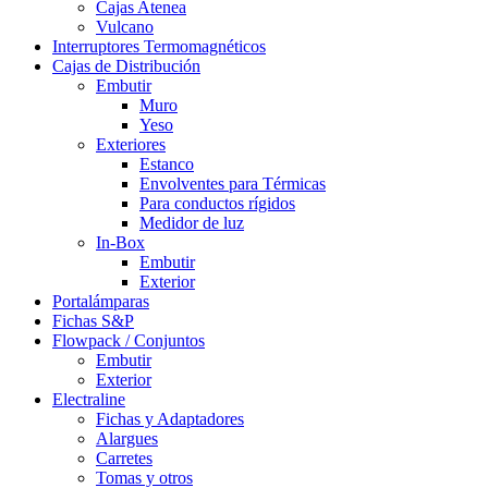
Cajas Atenea
Vulcano
Interruptores Termomagnéticos
Cajas de Distribución
Embutir
Muro
Yeso
Exteriores
Estanco
Envolventes para Térmicas
Para conductos rígidos
Medidor de luz
In-Box
Embutir
Exterior
Portalámparas
Fichas S&P
Flowpack / Conjuntos
Embutir
Exterior
Electraline
Fichas y Adaptadores
Alargues
Carretes
Tomas y otros