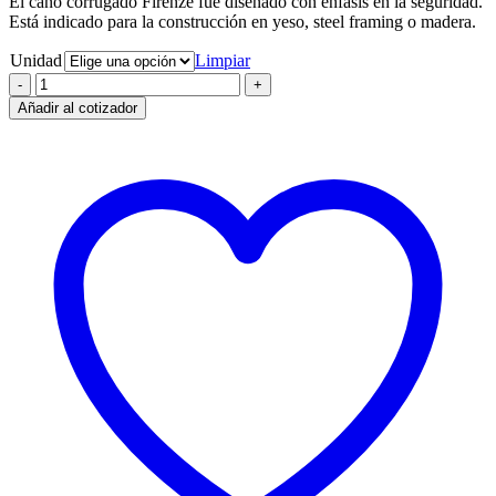
El caño corrugado Firenze fue diseñado con énfasis en la seguridad.
Está indicado para la construcción en yeso, steel framing o madera.
Unidad
Limpiar
Caño
corrugado
Añadir al cotizador
50mm
antillama
(205)
cantidad