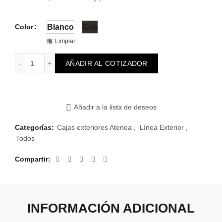
Color
Blanco
Gris
Limpiar
Caja Atenea Exterior con membrana IP55 cantidad
AÑADIR AL COTIZADOR
Añadir a la lista de deseos
Categorías:
Cajas exteriores Atenea
,
Línea Exterior
,
Todos
Compartir
INFORMACIÓN ADICIONAL