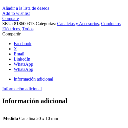
Añadir a la lista de deseos
Add to wishlist
Compare
SKU:
818600313
Categorías:
Canaletas y Accesorios
,
Conductos
Eléctricos
,
Todos
Compartir
Facebook
X
Email
LinkedIn
WhatsApp
WhatsApp
Información adicional
Información adicional
Información adicional
Medida
Canalina 20 x 10 mm