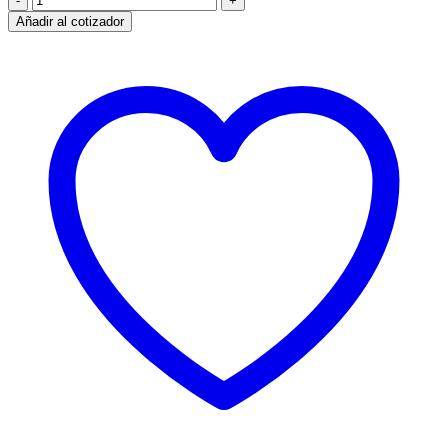
Unión
Añadir al cotizador
de
Canaleta
cantidad