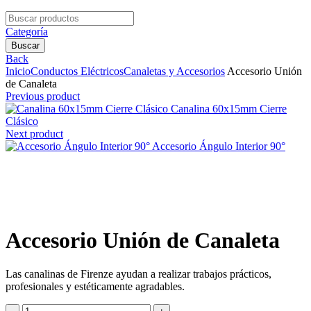
Search
for:
Categoría
Buscar
Back
Inicio
Conductos Eléctricos
Canaletas y Accesorios
Accesorio Unión
de Canaleta
Previous product
Canalina 60x15mm Cierre
Clásico
Next product
Accesorio Ángulo Interior 90°
Clic para agrandar
Accesorio Unión de Canaleta
Las canalinas de Firenze ayudan a realizar trabajos prácticos,
profesionales y estéticamente agradables.
Accesorio