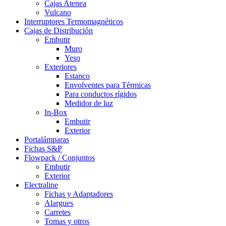
Cajas Atenea
Vulcano
Interruptores Termomagnéticos
Cajas de Distribución
Embutir
Muro
Yeso
Exteriores
Estanco
Envolventes para Térmicas
Para conductos rígidos
Medidor de luz
In-Box
Embutir
Exterior
Portalámparas
Fichas S&P
Flowpack / Conjuntos
Embutir
Exterior
Electraline
Fichas y Adaptadores
Alargues
Carretes
Tomas y otros