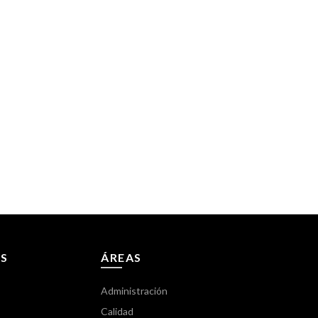
Caja Exteri
S
ÁREAS
Administración
Calidad