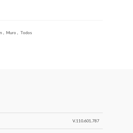
ón
,
Muro
,
Todos
V.110.601.787