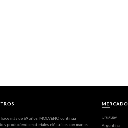
TROS
MERCADO
Uruguay
 hace más de 69 años, MOLVENO continúa
o y produciendo materiales eléctricos con manos
Argentina