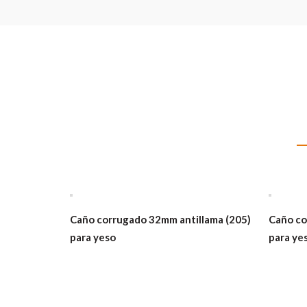
Caño corrugado 32mm antillama (205)
Caño co
para yeso
para ye