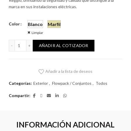
Reggio, brindando la seguridad y calidad que distingue a la
marca en sus instalaciones eléctricas.
Color
Blanco
Marfil
Limpiar
Reggio Exterior con Schuko 2P+T + Interruptor Bipolar cant
AÑADIR AL COTIZADOR
Añadir a la lista de deseos
Categorías:
Exterior
,
Flowpack / Conjuntos
,
Todos
Compartir
INFORMACIÓN ADICIONAL