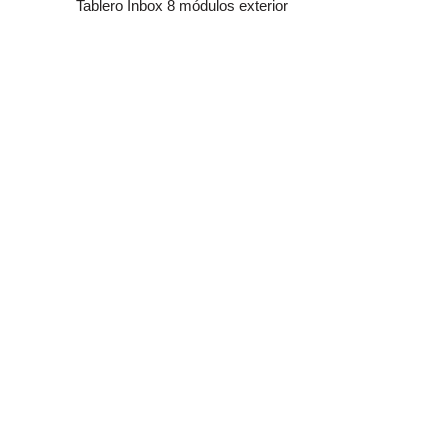
Tablero Inbox 8 módulos exterior
Alargue Elec
3G1