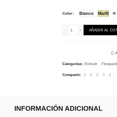
Color
Blanco
Marfil
Reggio con Pulsador de Ti
AÑADIR AL CO
A
Categorías:
Embutir
,
Flowpack
Compartir
INFORMACIÓN ADICIONAL