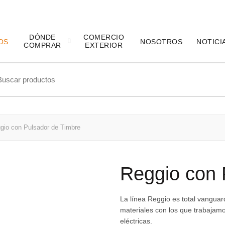
DÓNDE
COMERCIO
OS
NOSOTROS
NOTICI
COMPRAR
EXTERIOR
ch
io con Pulsador de Timbre
Reggio con 
La línea Reggio es total vanguar
materiales con los que trabajamos
eléctricas.