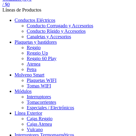
/
$
0
Líneas de Productos
Conductos Eléctricos
Conducto Corrugado y Accesorios
Conducto Rígido y Accesorios
Canaletas y Accesorios
Plaquetas y bastidores
Reggio
Reggio Up
Reggio 60 Play
Atenea
Petra
Molveno Smart
Plaquetas WIFI
Tomas WIFI
Módulos
Interruptores
Tomacorrientes
Especiales / Electrónicos
Línea Exterior
Cajas Reggio
Cajas Atenea
Vulcano
Interruptores Termomagnéticos