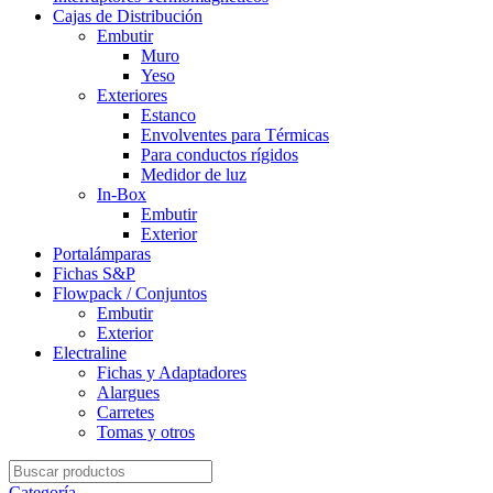
Cajas de Distribución
Embutir
Muro
Yeso
Exteriores
Estanco
Envolventes para Térmicas
Para conductos rígidos
Medidor de luz
In-Box
Embutir
Exterior
Portalámparas
Fichas S&P
Flowpack / Conjuntos
Embutir
Exterior
Electraline
Fichas y Adaptadores
Alargues
Carretes
Tomas y otros
Search
for:
Categoría