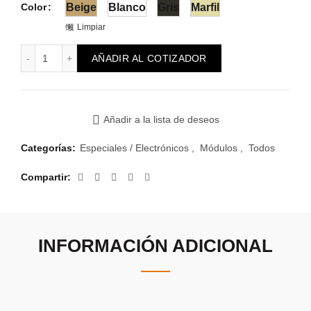
Color
Beige
Blanco
Gris
Marfil
Limpiar
Módulo Reggio Timbre Ding Dong 220V cantidad
AÑADIR AL COTIZADOR
Añadir a la lista de deseos
Categorías:
Especiales / Electrónicos
,
Módulos
,
Todos
Compartir
INFORMACIÓN ADICIONAL