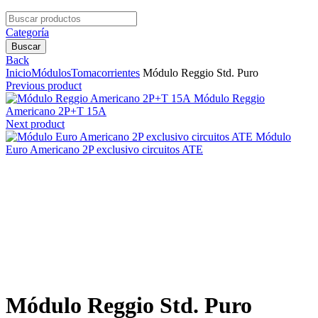
Search
for:
Categoría
Buscar
Back
Inicio
Módulos
Tomacorrientes
Módulo Reggio Std. Puro
Previous product
Módulo Reggio
Americano 2P+T 15A
Next product
Módulo
Euro Americano 2P exclusivo circuitos ATE
Clic para agrandar
Módulo Reggio Std. Puro