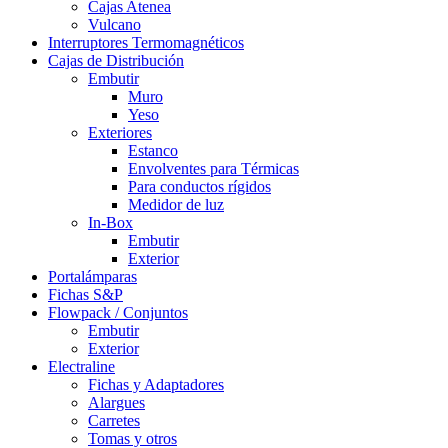
Cajas Atenea
Vulcano
Interruptores Termomagnéticos
Cajas de Distribución
Embutir
Muro
Yeso
Exteriores
Estanco
Envolventes para Térmicas
Para conductos rígidos
Medidor de luz
In-Box
Embutir
Exterior
Portalámparas
Fichas S&P
Flowpack / Conjuntos
Embutir
Exterior
Electraline
Fichas y Adaptadores
Alargues
Carretes
Tomas y otros