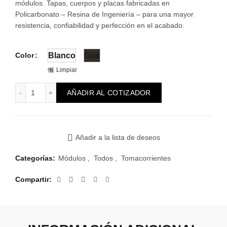
módulos. Tapas, cuerpos y placas fabricadas en
Policarbonato – Resina de Ingeniería – para una mayor
resistencia, confiabilidad y perfección en el acabado.
Color
Blanco
Gris
Limpiar
Módulo Atenea Toma Euroamericano 2P 10/16A 4,8 mm Exp
AÑADIR AL COTIZADOR
Añadir a la lista de deseos
Categorías:
Módulos
,
Todos
,
Tomacorrientes
Compartir