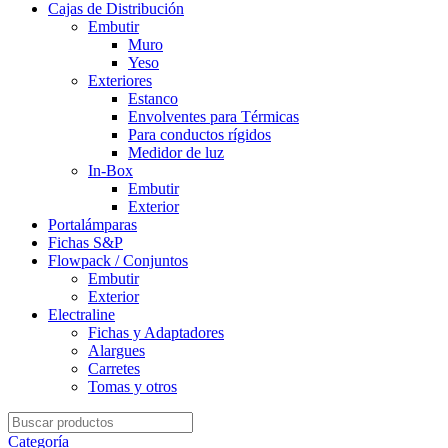
Cajas de Distribución
Embutir
Muro
Yeso
Exteriores
Estanco
Envolventes para Térmicas
Para conductos rígidos
Medidor de luz
In-Box
Embutir
Exterior
Portalámparas
Fichas S&P
Flowpack / Conjuntos
Embutir
Exterior
Electraline
Fichas y Adaptadores
Alargues
Carretes
Tomas y otros
Search
for:
Categoría