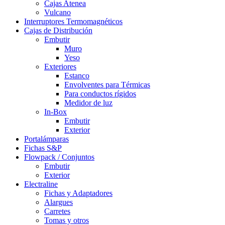
Cajas Atenea
Vulcano
Interruptores Termomagnéticos
Cajas de Distribución
Embutir
Muro
Yeso
Exteriores
Estanco
Envolventes para Térmicas
Para conductos rígidos
Medidor de luz
In-Box
Embutir
Exterior
Portalámparas
Fichas S&P
Flowpack / Conjuntos
Embutir
Exterior
Electraline
Fichas y Adaptadores
Alargues
Carretes
Tomas y otros