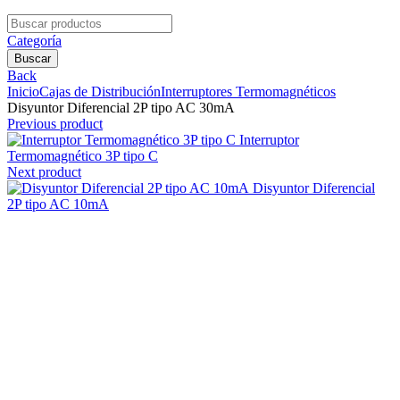
Search
for:
Categoría
Buscar
Back
Inicio
Cajas de Distribución
Interruptores Termomagnéticos
Disyuntor Diferencial 2P tipo AC 30mA
Previous product
Interruptor
Termomagnético 3P tipo C
Next product
Disyuntor Diferencial
2P tipo AC 10mA