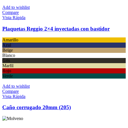
Add to wishlist
Compare
Vista Rápida
Plaquetas Reggio 2×4 inyectadas con bastidor
Amarillo
Azul
Beige
Blanco
Gris
Marfil
Rojo
Verde
Add to wishlist
Compare
Vista Rápida
Caño corrugado 20mm (205)