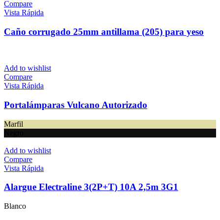
Compare
Vista Rápida
Caño corrugado 25mm antillama (205) para yeso
Add to wishlist
Compare
Vista Rápida
Portalámparas Vulcano Autorizado
Marfil
Negro
Add to wishlist
Compare
Vista Rápida
Alargue Electraline 3(2P+T) 10A 2,5m 3G1
Blanco